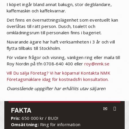
I köpet ingår bland annat bakugn, stor degblandare,
kaffemaskin och kaffekvarnar.
Det finns en övernattningslägenhet som eventuellt kan
överlåtas till rätt person. Dusch, toalett och
omklädningsrum till personalen finns i bageriet.
Nuvarande ägare har haft verksamheten i 3 år och vill
flytta tillbaks till Stockholm.
För vidare frågor och visning, vänligen ring eller maila till
Roy Nordin på tfn 0708-640 400 eller
roy@nmk.se
Vill Du sälja Företag? Vi har köparna! Kontakta NMK
Företagsmäklare idag för kostnadsfri konsultation.
Ovanstående uppgifter har erhållits utav säljaren
FAKTA
Pris:
650 000 kr / BUD!
Omsättning:
Ring för information