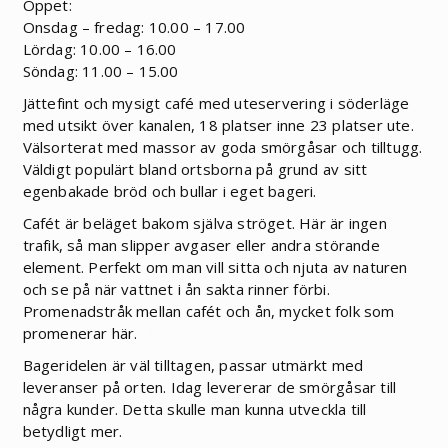
Öppet:
Onsdag – fredag: 10.00 – 17.00
Lördag: 10.00 – 16.00
Söndag: 11.00 – 15.00
Jättefint och mysigt café med uteservering i söderläge
med utsikt över kanalen, 18 platser inne 23 platser ute.
Välsorterat med massor av goda smörgåsar och tilltugg.
Väldigt populärt bland ortsborna på grund av sitt
egenbakade bröd och bullar i eget bageri.
Cafét är beläget bakom själva ströget. Här är ingen
trafik, så man slipper avgaser eller andra störande
element. Perfekt om man vill sitta och njuta av naturen
och se på när vattnet i ån sakta rinner förbi.
Promenadstråk mellan cafét och ån, mycket folk som
promenerar här.
Bageridelen är väl tilltagen, passar utmärkt med
leveranser på orten. Idag levererar de smörgåsar till
några kunder. Detta skulle man kunna utveckla till
betydligt mer.