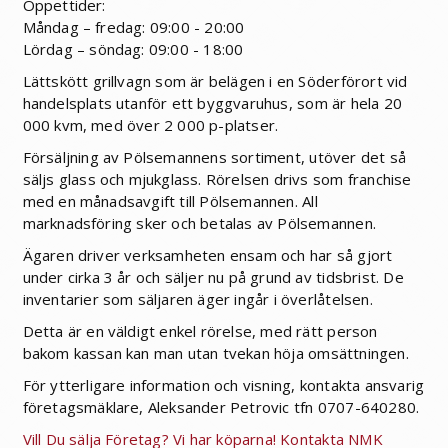
Öppettider:
Måndag – fredag: 09:00 - 20:00
Lördag – söndag: 09:00 - 18:00
Lättskött grillvagn som är belägen i en Söderförort vid
handelsplats utanför ett byggvaruhus, som är hela 20
000 kvm, med över 2 000 p-platser.
Försäljning av Pölsemannens sortiment, utöver det så
säljs glass och mjukglass. Rörelsen drivs som franchise
med en månadsavgift till Pölsemannen. All
marknadsföring sker och betalas av Pölsemannen.
Ägaren driver verksamheten ensam och har så gjort
under cirka 3 år och säljer nu på grund av tidsbrist. De
inventarier som säljaren äger ingår i överlåtelsen.
Detta är en väldigt enkel rörelse, med rätt person
bakom kassan kan man utan tvekan höja omsättningen.
För ytterligare information och visning, kontakta ansvarig
företagsmäklare, Aleksander Petrovic tfn 0707-640280.
Vill Du sälja Företag? Vi har köparna! Kontakta NMK