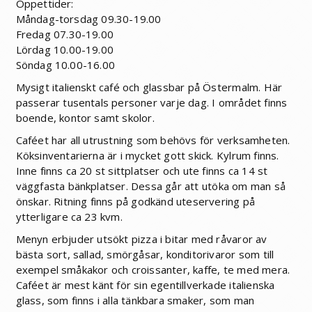
Öppettider:
Måndag-torsdag 09.30-19.00
Fredag 07.30-19.00
Lördag 10.00-19.00
Söndag 10.00-16.00
Mysigt italienskt café och glassbar på Östermalm. Här
passerar tusentals personer varje dag. I området finns
boende, kontor samt skolor.
Caféet har all utrustning som behövs för verksamheten.
Köksinventarierna är i mycket gott skick. Kylrum finns.
Inne finns ca 20 st sittplatser och ute finns ca 14 st
väggfasta bänkplatser. Dessa går att utöka om man så
önskar. Ritning finns på godkänd uteservering på
ytterligare ca 23 kvm.
Menyn erbjuder utsökt pizza i bitar med råvaror av
bästa sort, sallad, smörgåsar, konditorivaror som till
exempel småkakor och croissanter, kaffe, te med mera.
Caféet är mest känt för sin egentillverkade italienska
glass, som finns i alla tänkbara smaker, som man