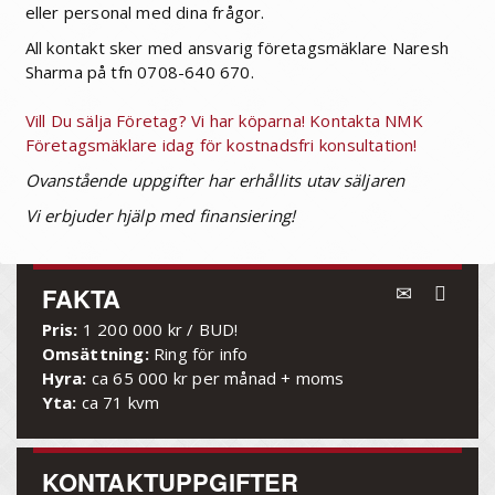
eller personal med dina frågor.
All kontakt sker med ansvarig företagsmäklare Naresh
Sharma på tfn 0708-640 670.
Vill Du sälja Företag? Vi har köparna! Kontakta NMK
Företagsmäklare idag för kostnadsfri konsultation!
Ovanstående uppgifter har erhållits utav säljaren
Vi erbjuder hjälp med finansiering!
FAKTA
Pris:
1 200 000 kr / BUD!
Omsättning:
Ring för info
Hyra:
ca 65 000 kr per månad + moms
Yta:
ca 71 kvm
KONTAKTUPPGIFTER