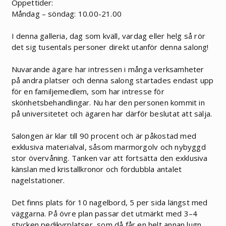
Öppettider:
Måndag – söndag: 10.00-21.00
I denna galleria, dag som kväll, vardag eller helg så rör
det sig tusentals personer direkt utanför denna salong!
Nuvarande ägare har intressen i många verksamheter
på andra platser och denna salong startades endast upp
för en familjemedlem, som har intresse för
skönhetsbehandlingar. Nu har den personen kommit in
på universitetet och ägaren har därför beslutat att sälja.
Salongen är klar till 90 procent och är påkostad med
exklusiva materialval, såsom marmorgolv och nybyggd
stor övervåning. Tanken var att fortsätta den exklusiva
känslan med kristallkronor och fördubbla antalet
nagelstationer.
Det finns plats för 10 nagelbord, 5 per sida längst med
väggarna. På övre plan passar det utmärkt med 3–4
stycken pedikyrplatser, som då får en helt annan lugn