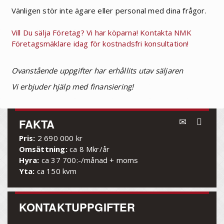
Vänligen stör inte ägare eller personal med dina frågor.
Vill Du sälja Företag? Vi har köparna! Kontakta NMK
Företagsmäklare idag för kostnadsfri konsultation!
Ovanstående uppgifter har erhållits utav säljaren
Vi erbjuder hjälp med finansiering!
FAKTA
Pris:
2 690 000 kr
Omsättning:
ca 8 Mkr/år
Hyra:
ca 37 700:-/månad + moms
Yta:
ca 150 kvm
KONTAKTUPPGIFTER