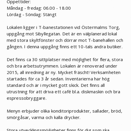
Öppettider:
Måndag - fredag: 06.00 - 18.00
Lördag - Söndag: Stängt
Lokalen ligger i T-banestationen vid Östermalms Torg,
uppgång mot Sibyllegatan. Det är en välplanerad lokal
med stora skyltfönster och dörrar mot T-banehallen och
gången. I denna uppgång finns ett 10-tals andra butiker.
Det finns ca 30 sittplatser med möjlighet för flera, stora
och bra arbetsutrymmen. Lokalen är renoverad under
2015, all inredning är ny. Mycket fräscht! Verksamheten
startades för ca 3 år sedan. Inventarierna har hög
standard och är i mycket gott skick. Det finns all
utrustning för att driva ett café bl.a. diskmaskin och bra
espressobryggare.
Menyn erbjuder olika konditoriprodukter, sallader, bröd,
smörgåsar, varma och kalla drycker.
Stora utvecklingsmöjligheter finns för dig som ska