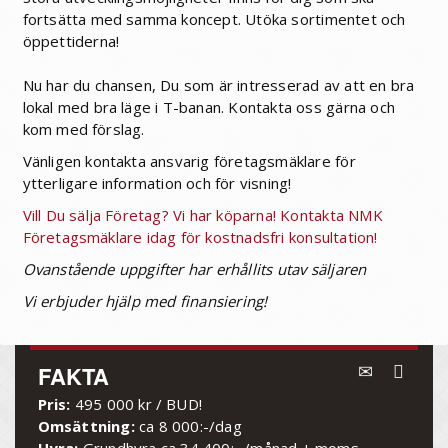
fortsätta med samma koncept. Utöka sortimentet och
öppettiderna!
Nu har du chansen, Du som är intresserad av att en bra
lokal med bra läge i T-banan. Kontakta oss gärna och
kom med förslag.
Vänligen kontakta ansvarig företagsmäklare för
ytterligare information och för visning!
Vill Du sälja Företag? Vi har köparna! Kontakta NMK
Företagsmäklare idag för kostnadsfri konsultation!
Ovanstående uppgifter har erhållits utav säljaren
Vi erbjuder hjälp med finansiering!
FAKTA
Pris:
495 000 kr / BUD!
Omsättning:
ca 8 000:-/dag
Hyra:
Grundhyra ca 34 400:- /månad + moms