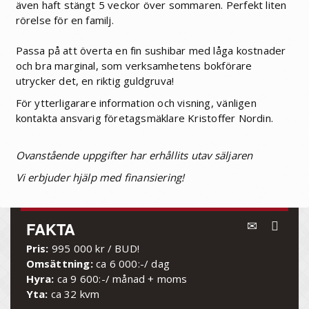
även haft stängt 5 veckor över sommaren. Perfekt liten
rörelse för en familj.
Passa på att överta en fin sushibar med låga kostnader
och bra marginal, som verksamhetens bokförare
utrycker det, en riktig guldgruva!
För ytterligarare information och visning, vänligen
kontakta ansvarig företagsmäklare Kristoffer Nordin.
Ovanstående uppgifter har erhållits utav säljaren
Vi erbjuder hjälp med finansiering!
FAKTA
Pris:
995 000 kr / BUD!
Omsättning:
ca 6 000:-/ dag
Hyra:
ca 9 600:-/ månad + moms
Yta:
ca 32 kvm