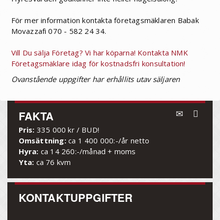
För mer information kontakta företagsmäklaren Babak
Movazzafi 070 - 582 24 34.
Vill Du sälja Företag? Vi har köparna! Kontakta NMK
Företagsmäklare idag för kostnadsfri konsultation!
Ovanstående uppgifter har erhållits utav säljaren
FAKTA
Pris:
335 000 kr / BUD!
Omsättning:
ca 1 400 000:-/år netto
Hyra:
ca 14 260:-/månad + moms
Yta:
ca 76 kvm
KONTAKTUPPGIFTER