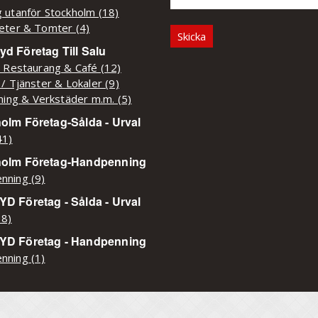
 utanför Stockholm (18)
eter & Tomter (4)
d Företag Till Salu
/ Restaurang & Café (12)
 / Tjänster & Lokaler (9)
kning & Verkstäder m.m. (5)
olm Företag-Sålda - Urval
41)
holm Företag-Handpenning
nning (9)
D Företag - Sålda - Urval
38)
YD Företag - Handpenning
nning (1)