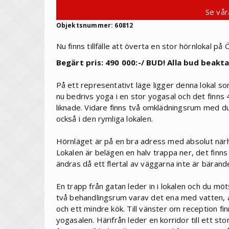
Se vår
Objektsnummer: 60812
Nu finns tillfälle att överta en stor hörnlokal 
Begärt pris: 490 000:-/ BUD! Alla bud beakt
På ett representativt läge ligger denna lokal som
nu bedrivs yoga i en stor yogasal och det finns 
liknade. Vidare finns två omklädningsrum med du
också i den rymliga lokalen.
Hörnläget är på en bra adress med absolut närhe
Lokalen är belägen en halv trappa ner, det finns 
ändras då ett flertal av väggarna inte är bärand
En trapp från gatan leder in i lokalen och du mö
två behandlingsrum varav det ena med vatten, a
och ett mindre kök. Till vänster om reception fi
yogasalen. Härifrån leder en korridor till ett s