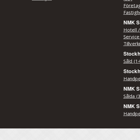
Företag
Fastigh
NMK Sy
Hotell 
Service
Tillver
Stockh
Såld (1
Stock
Handpe
NMK SY
Sålda (
NMK S
Handpe