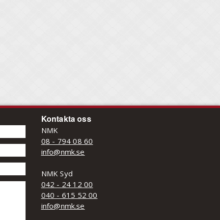
Kontakta oss
NMK
08 - 794 08 60
info@nmk.se
NMK Syd
042 - 24 12 00
040 - 615 52 00
info@nmk.se