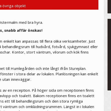
a övriga objekt
på Östermalm med bra hyra.
as, snabb affär önskas!
 enkelt kan anpassas till flera olika verksamheter. Just
4 behandlingsrum till hudvård, fotvård, sjukgymnast eller
schar. Kontor, stort väntrum, vilorum och kök finns
t till Humlegården och inte långt ifrån Stureplan.
fönster i stora delar av lokalen. Planlösningen kan enkelt
e utan inneväggar.
ts av en reception. På höger sida om receptionen finns
vlopp och toalett. Bakom receptionen finns en toalett
nns ett till behandlingsrum och den stora rymliga
tort väntrum och omklädningsrummen. Längst in i lokalen