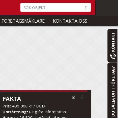
 FÖRETAGSMÄKLARE
KONTAKTA OSS
FAKTA
Pris:
490 000 kr / BUD!
Omsättning:
Ring för information!
Hyra:
ca 26 800:-/ månad, ej moms