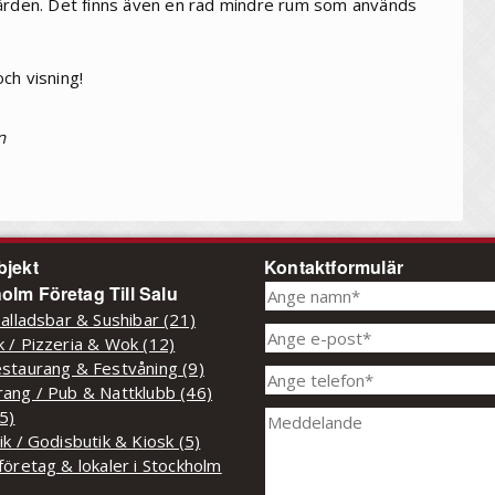
gården. Det finns även en rad mindre rum som används
ch visning!
n
bjekt
Kontaktformulär
olm Företag Till Salu
Salladsbar & Sushibar (21)
 / Pizzeria & Wok (12)
staurang & Festvåning (9)
ang / Pub & Nattklubb (46)
(5)
ik / Godisbutik & Kiosk (5)
företag & lokaler i Stockholm