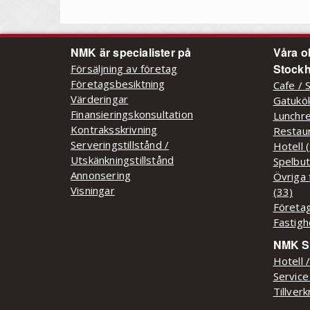
NMK är specialister på
Våra o
Stockh
Försäljning av företag
Företagsbesiktning
Cafe / 
Värderingar
Gatukök
Finansieringskonsultation
Lunchre
Kontraksskrivning
Restaur
Serveringstillstånd /
Hotell 
Utskänkningstillstånd
Spelbut
Annonsering
Övriga 
Visningar
(33)
Företag
Fastigh
NMK Sy
Hotell 
Service
Tillver