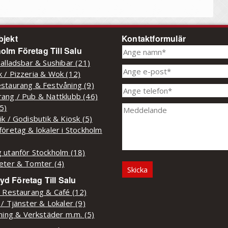
bjekt
Kontaktformulär
olm Företag Till Salu
Salladsbar & Sushibar (21)
 / Pizzeria & Wok (12)
staurang & Festvåning (9)
ang / Pub & Nattklubb (46)
(5)
ik / Godisbutik & Kiosk (5)
företag & lokaler i Stockholm
 utanför Stockholm (18)
eter & Tomter (4)
d Företag Till Salu
/ Restaurang & Café (12)
 / Tjänster & Lokaler (9)
kning & Verkstäder m.m. (5)