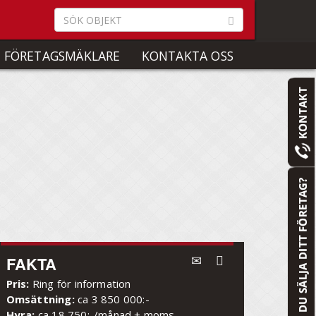
 FÖRETAGSMÄKLARE
KONTAKTA OSS
FAKTA
Pris:
Ring för information
Omsättning:
ca 3 850 000:-
Hyra:
ca 18 750:-/månad + moms