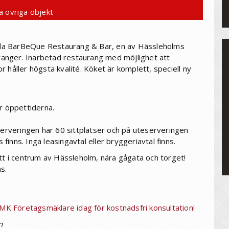
a övriga objekt
la BarBeQue Restaurang & Bar, en av Hässleholms
anger. Inarbetad restaurang med möjlighet att
 håller högsta kvalité. Köket är komplett, speciell ny
ör öppettiderna.
 Serveringen har 60 sittplatser och på uteserveringen
 finns. Inga leasingavtal eller bryggeriavtal finns.
itt i centrum av Hässleholm, nära gågata och torget!
s.
 NMK Företagsmäklare idag för kostnadsfri konsultation!
n