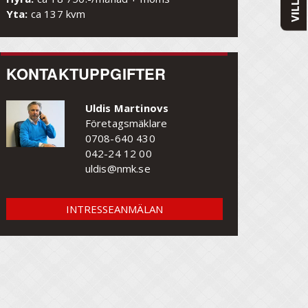
Yta:
ca 137 kvm
KONTAKTUPPGIFTER
Uldis Martinovs
Företagsmäklare
0708-640 430
042-24 12 00
uldis@nmk.se
INTRESSEANMÄLAN