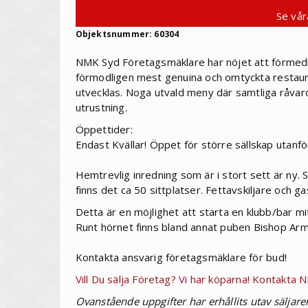
Se vår
Objektsnummer: 60304
NMK Syd Företagsmäklare har nöjet att förmed
förmodligen mest genuina och omtyckta restaur
utvecklas. Noga utvald meny där samtliga råvaror
utrustning.
Öppettider:
Endast Kvällar! Öppet för större sällskap utanf
Hemtrevlig inredning som är i stort sett är ny.
finns det ca 50 sittplatser. Fettavskiljare och gas
Detta är en möjlighet att starta en klubb/bar m
Runt hörnet finns bland annat puben Bishop Arm
Kontakta ansvarig företagsmäklare för bud!
Vill Du sälja Företag? Vi har köparna! Kontakta
Ovanstående uppgifter har erhållits utav säljare