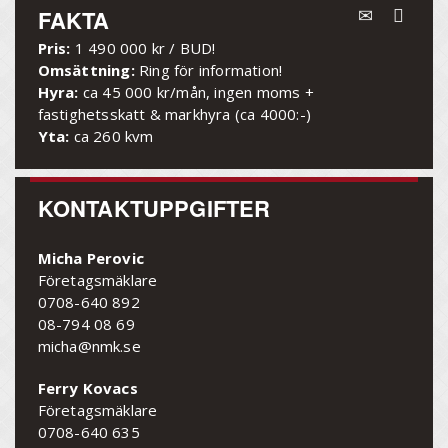
FAKTA
Pris:
1 490 000 kr / BUD!
Omsättning:
Ring för information!
Hyra:
ca 45 000 kr/mån, ingen moms +
fastighetsskatt & markhyra (ca 4000:-)
Yta:
ca 260 kvm
KONTAKTUPPGIFTER
Micha Perovic
Företagsmäklare
0708-640 892
08-794 08 69
micha@nmk.se
Ferry Kovacs
Företagsmäklare
0708-640 635