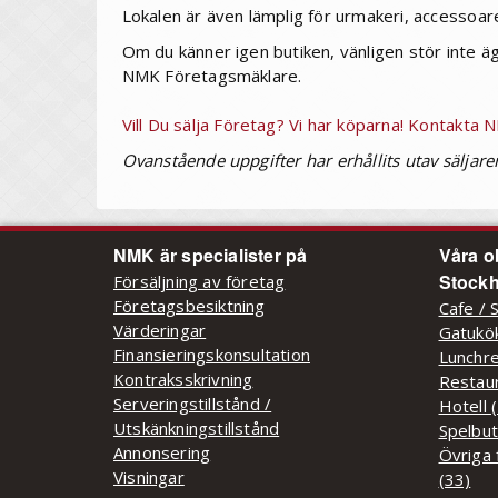
Lokalen är även lämplig för urmakeri, accessoare
Om du känner igen butiken, vänligen stör inte äg
NMK Företagsmäklare.
Vill Du sälja Företag? Vi har köparna! Kontakta
Ovanstående uppgifter har erhållits utav säljare
NMK är specialister på
Våra o
Stockh
Försäljning av företag
Företagsbesiktning
Cafe / 
Värderingar
Gatukök
Finansieringskonsultation
Lunchre
Kontraksskrivning
Restaur
Serveringstillstånd /
Hotell 
Utskänkningstillstånd
Spelbut
Annonsering
Övriga 
Visningar
(33)