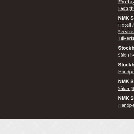
Företag
Fastigh
NMK Sy
Hotell 
Service
Tillver
Stockh
Såld (1
Stock
Handpe
NMK SY
Sålda (
NMK S
Handpe