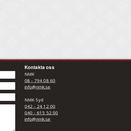
Kontakta oss
NMK
08 - 794 08 60
info@nmk.se
NMK Syd
042 - 24 12 00
040 - 615 52 00
info@nmk.se