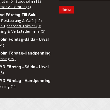
 utanför Stockholm (18)
eter & Tomter (4)
d Företag Till Salu
/ Restaurang & Café (12)
 / Tjänster & Lokaler (9)
kning & Verkstäder m.m. (5)
olm Företag-Sålda - Urval
41)
holm Företag-Handpenning
nning (9)
D Företag - Sålda - Urval
38)
YD Företag - Handpenning
nning (1)