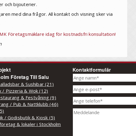
r och bijouterier.
aren med dina frågor. All kontakt och visning sker via
 NMK Företagsmäklare idag för kostnadsfri konsultation!
n
bjekt
Kontaktformulär
olm Företag Till Salu
Salladsbar & Sushibar (21)
 / Pizzeria & Wok (12)
staurang & Festvåning (9)
ang / Pub & Nattklubb (46)
(5)
ik / Godisbutik & Kiosk (5)
företag & lokaler i Stockholm