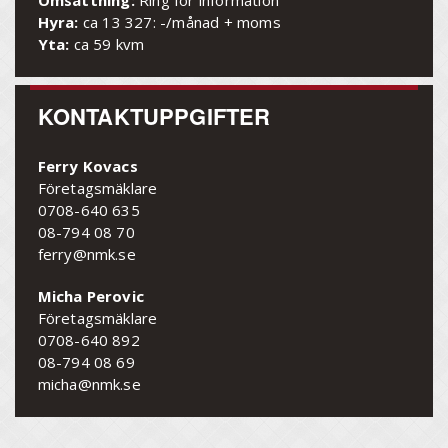
Hyra:
ca 13 327: -/månad + moms
Yta:
ca 59 kvm
KONTAKTUPPGIFTER
Ferry Kovacs
Företagsmäklare
0708-640 635
08-794 08 70
ferry@nmk.se
Micha Perovic
Företagsmäklare
0708-640 892
08-794 08 69
micha@nmk.se