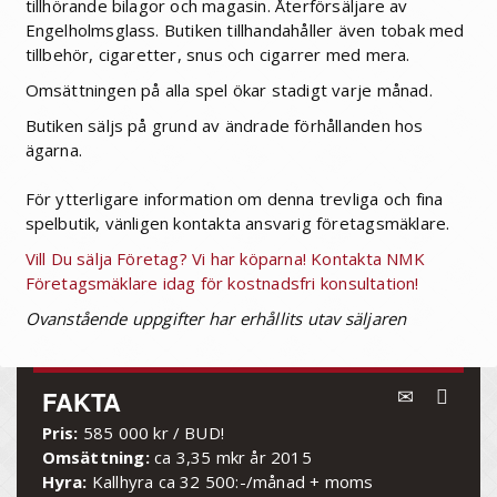
tillhörande bilagor och magasin. Återförsäljare av
Engelholmsglass. Butiken tillhandahåller även tobak med
tillbehör, cigaretter, snus och cigarrer med mera.
Omsättningen på alla spel ökar stadigt varje månad.
Butiken säljs på grund av ändrade förhållanden hos
ägarna.
För ytterligare information om denna trevliga och fina
spelbutik, vänligen kontakta ansvarig företagsmäklare.
Vill Du sälja Företag? Vi har köparna! Kontakta NMK
Företagsmäklare idag för kostnadsfri konsultation!
Ovanstående uppgifter har erhållits utav säljaren
FAKTA
Pris:
585 000 kr / BUD!
Omsättning:
ca 3,35 mkr år 2015
Hyra:
Kallhyra ca 32 500:-/månad + moms