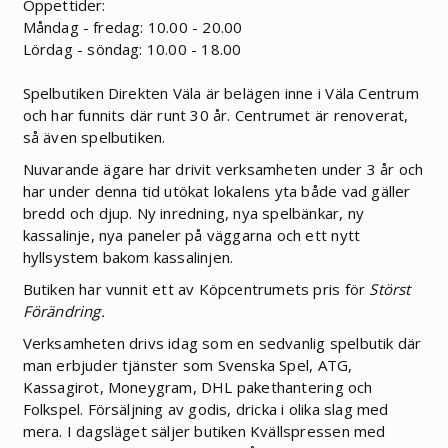
Öppettider:
Måndag - fredag: 10.00 - 20.00
Lördag - söndag: 10.00 - 18.00
Spelbutiken Direkten Väla är belägen inne i Väla Centrum
och har funnits där runt 30 år. Centrumet är renoverat,
så även spelbutiken.
Nuvarande ägare har drivit verksamheten under 3 år och
har under denna tid utökat lokalens yta både vad gäller
bredd och djup. Ny inredning, nya spelbänkar, ny
kassalinje, nya paneler på väggarna och ett nytt
hyllsystem bakom kassalinjen.
Butiken har vunnit ett av Köpcentrumets pris för
Störst
Förändring.
Verksamheten drivs idag som en sedvanlig spelbutik där
man erbjuder tjänster som Svenska Spel, ATG,
Kassagirot, Moneygram, DHL pakethantering och
Folkspel. Försäljning av godis, dricka i olika slag med
mera. I dagsläget säljer butiken Kvällspressen med