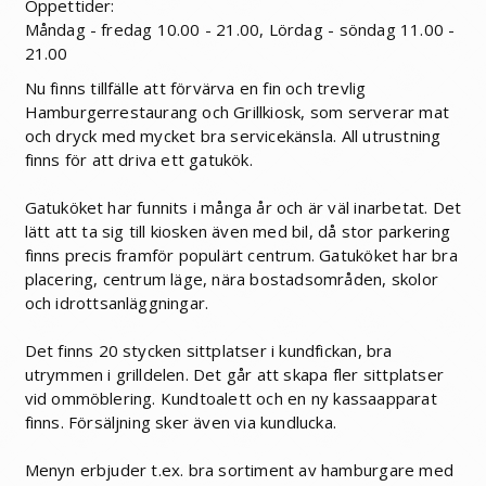
Öppettider:
Måndag - fredag 10.00 - 21.00, Lördag - söndag 11.00 -
21.00
Nu finns tillfälle att förvärva en fin och trevlig
Hamburgerrestaurang och Grillkiosk, som serverar mat
och dryck med mycket bra servicekänsla. All utrustning
finns för att driva ett gatukök.
Gatuköket har funnits i många år och är väl inarbetat. Det
lätt att ta sig till kiosken även med bil, då stor parkering
finns precis framför populärt centrum. Gatuköket har bra
placering, centrum läge, nära bostadsområden, skolor
och idrottsanläggningar.
Det finns 20 stycken sittplatser i kundfickan, bra
utrymmen i grilldelen. Det går att skapa fler sittplatser
vid ommöblering. Kundtoalett och en ny kassaapparat
finns. Försäljning sker även via kundlucka.
Menyn erbjuder t.ex. bra sortiment av hamburgare med