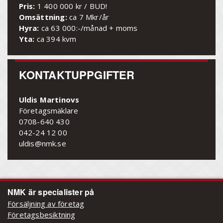
Pris:
1 400 000 kr / BUD!
Omsättning:
ca 7 Mkr/år
Hyra:
ca 63 000:-/månad + moms
Yta:
ca 394 kvm
KONTAKTUPPGIFTER
Uldis Martinovs
Företagsmäklare
0708-640 430
042-24 12 00
uldis@nmk.se
NMK är specialister på
Försäljning av företag
Företagsbesiktning