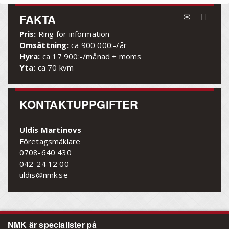
FAKTA
Pris:
Ring för information
Omsättning:
ca 900 000:-/år
Hyra:
ca 17 900:-/månad + moms
Yta:
ca 70 kvm
KONTAKTUPPGIFTER
Uldis Martinovs
Företagsmäklare
0708-640 430
042-24 12 00
uldis@nmk.se
NMK är specialister på