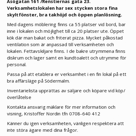
Åsögatan 161 /Renstiernas gata 23.
Verksamhetslokalen har sex stycken stora fina
skyltfönster, bra takhöjd och öppen planlösning.
Med dagens möblering finns ca 55 platser vid bord, bar
inne i lokalen och möjlighet till ca 20 platser ute. Öppet
kök där man bakat och friterat pizza. Mycket påkostad
ventilation som är anpassad till verksamheten och
lokalen. Fettavskiljare finns. I de bakre utrymmena finns
diskrum och lager samt en kundtoalett och utrymme för
personal.
Passa på att etablera er verksamhet i en fin lokal på ett
bra affärsläge på Södermalm.
Inventarielista upprättas av säljare och köpare vid köp/
överlåtelse
Kontakta ansvarig mäklare för mer information och
visning, Kristoffer Nordin tfn 0708-640 412
Känner du igen verksamheten, vänligen respektera att
inte störa ägare med dina frågor.