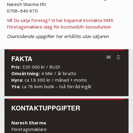
Naresh Sharma tfn:
0708–640 670
Vill Du sälja Företag? Vi har köparna! Kontakta NMK
Företagsmäklare idag för kostnadsfri konsultation
Ovanstående uppgifter har erhållits utav säljaren
FAKTA
Pris:
320 000 kr / BUD!
Omsättning:
4 Mkr / år brutto
Hyra:
ca 18 300 kr / månad + moms
Yta:
ca 78 kvm butik – två förråd ingår
KONTAKTUPPGIFTER
Naresh Sharma
Företagsmäklare