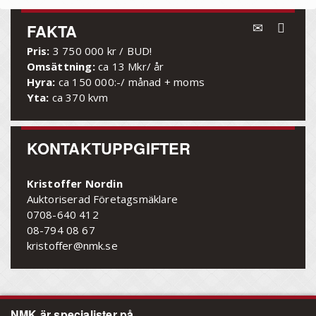
FAKTA
Pris:
3 750 000 kr / BUD!
Omsättning:
ca 13 Mkr/ år
Hyra:
ca 150 000:-/ månad + moms
Yta:
ca 370 kvm
KONTAKTUPPGIFTER
Kristoffer Nordin
Auktoriserad Företagsmäklare
0708-640 412
08-794 08 67
kristoffer@nmk.se
NMK är specialister på