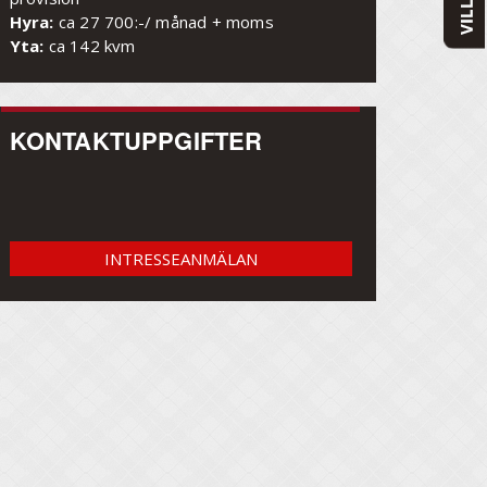
Hyra:
ca 27 700:-/ månad + moms
Yta:
ca 142 kvm
KONTAKTUPPGIFTER
INTRESSEANMÄLAN