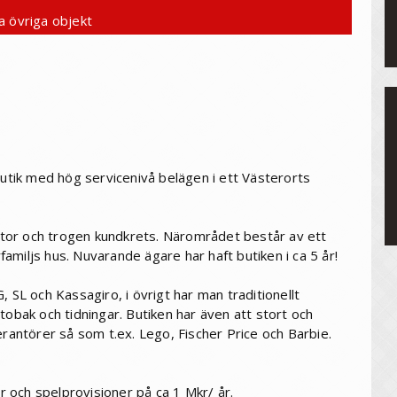
a övriga objekt
butik med hög servicenivå belägen i ett Västerorts
n stor och trogen kundkrets. Närområdet består av ett
amiljs hus. Nuvarande ägare har haft butiken i ca 5 år!
 SL och Kassagiro, i övrigt har man traditionellt
tobak och tidningar. Butiken har även att stort och
erantörer så som t.ex. Lego, Fischer Price och Barbie.
 och spelprovisioner på ca 1 Mkr/ år.