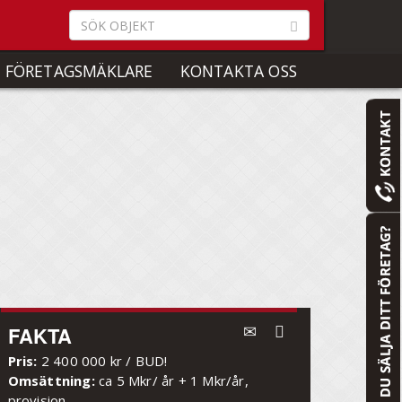
 FÖRETAGSMÄKLARE
KONTAKTA OSS
FAKTA
Pris:
2 400 000 kr / BUD!
Omsättning:
ca 5 Mkr/ år + 1 Mkr/år,
provision