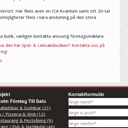
sterort. Här finns även en ICA Kvantum samt ett 20-tal
möjligheter finns i nära anslutning på den stora
a butik, vänligen kontakta ansvarig företagsmäklare.
 köpa den här Spel- & Leksaksbutiken? Kontakta oss på
ing!
n
bjekt
Kontaktformulär
olm Företag Till Salu
Salladsbar & Sushibar (21)
 / Pizzeria & Wok (12)
staurang & Festvåning (9)
ang / Pub & Nattklubb (46)