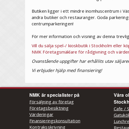
Butiken ligger i ett mindre inomhuscentrum i Vä
andra butiker och restauranger. Goda parkerings
centrumparkeringen!
För mer information och visning av denna trevlig
Vill du sälja spel-/ kioskbutik i Stockholm eller
NMK Företagsmäklare för rådgivning och värder
Ovanstående uppgifter har erhållits utav säljare
Vi erbjuder hjälp med finansiering!
NMK är specialister på
Våra o
Stockh
Försäljning av företag
Företagsbesiktning
Cafe / 
Värderingar
Gatukök
Finansieringskonsultation
Lunchre
Kontraksskrivning
Restaur