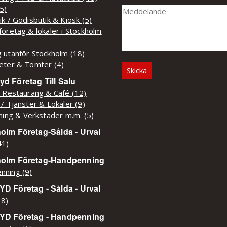
(5)
ik / Godisbutik & Kiosk (5)
företag & lokaler i Stockholm
 utanför Stockholm (18)
eter & Tomter (4)
d Företag Till Salu
/ Restaurang & Café (12)
 / Tjänster & Lokaler (9)
kning & Verkstäder m.m. (5)
olm Företag-Sålda - Urval
41)
holm Företag-Handpenning
nning (9)
D Företag - Sålda - Urval
38)
YD Företag - Handpenning