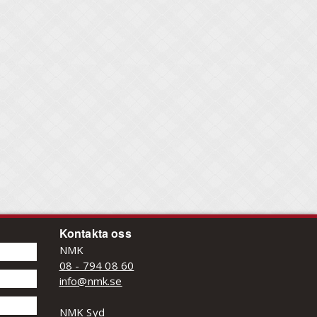
Kontakta oss
NMK
08 - 794 08 60
info@nmk.se
NMK Syd