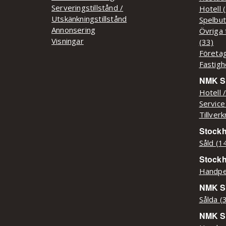
Serveringstillstånd /
Hotell 
Utskänkningstillstånd
Spelbut
Annonsering
Övriga 
Visningar
(33)
Företag
Fastigh
NMK Sy
Hotell 
Service
Tillver
Stockh
Såld (1
Stock
Handpe
NMK SY
Sålda (
NMK S