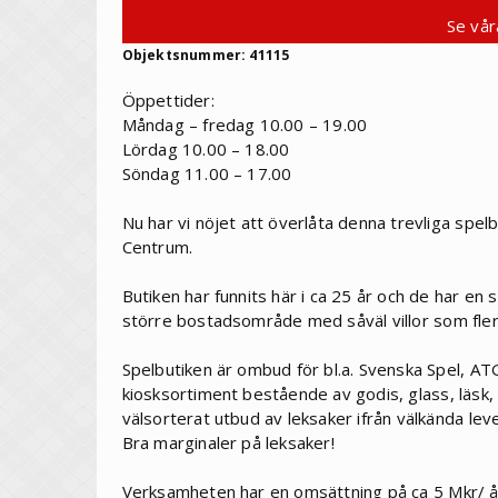
Se vår
Objektsnummer: 41115
Öppettider:
Måndag – fredag 10.00 – 19.00
Lördag 10.00 – 18.00
Söndag 11.00 – 17.00
Nu har vi nöjet att överlåta denna trevliga spel
Centrum.
Butiken har funnits här i ca 25 år och de har e
större bostadsområde med såväl villor som flerf
Spelbutiken är ombud för bl.a. Svenska Spel, ATG,
kiosksortiment bestående av godis, glass, läsk, 
välsorterat utbud av leksaker ifrån välkända lev
Bra marginaler på leksaker!
Verksamheten har en omsättning på ca 5 Mkr/ år