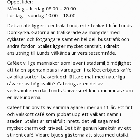
Öppettider:
Måndag – fredag 08.00 – 20.00
Lördag – söndag 10.00 – 18.00
Detta café ligger i centrala Lund, ett stenkast från Lunds
Domkyrka. Gatorna är trafikerade av mängder med
cyklister och fotgängare samt en hel del busstrafik och
andra fordon. Stället ligger mycket centralt, i direkt
anslutning till Lunds välkända universitetsområde.
Caféet vill ge människor som lever i stadsmiljö möjlighet
att ta en spontan paus i vardagen! I caféet erbjuds kaffe
av olika sorter, bakverk och lättare mat med naturliga
råvaror av hög kvalité. Catering är en del av
verksamheten där Lunds Universitet kan omnämnas som
en av kunderna.
Caféet har drivits av samma ägare i mer än 11 år. Ett fint
och välskött café som jobbat upp ett välkänt namn i
staden. Stället är smakfullt inrett, det vill säga med
mycket charm och trivsel. Det bär genuin karaktär av ett
stilrent café. Vidare bjuds gästerna att sitta med utsikt