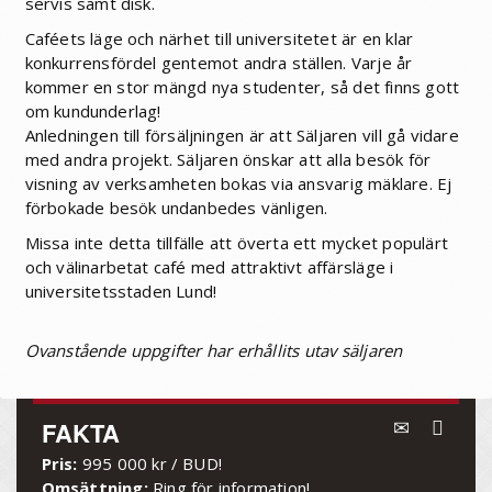
servis samt disk.
Caféets läge och närhet till universitetet är en klar
konkurrensfördel gentemot andra ställen. Varje år
kommer en stor mängd nya studenter, så det finns gott
om kundunderlag!
Anledningen till försäljningen är att Säljaren vill gå vidare
med andra projekt. Säljaren önskar att alla besök för
visning av verksamheten bokas via ansvarig mäklare. Ej
förbokade besök undanbedes vänligen.
Missa inte detta tillfälle att överta ett mycket populärt
och välinarbetat café med attraktivt affärsläge i
universitetsstaden Lund!
Ovanstående uppgifter har erhållits utav säljaren
FAKTA
Pris:
995 000 kr / BUD!
Omsättning:
Ring för information!