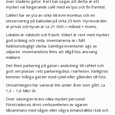
över stadens gator. Kort kan sägas att detta är ett
mycket väl fungerande café med en ljus och fin framtid.
Caféet har en yta av cirka 68 kvm inomhus och en
uteservering på baksidan på cirka 25 kvm. Hyresvärden
är privat och hyran är ca 21 500:-/ månad + moms.
Lokalen är välskött och fräsch. Köket är rent med mycket
god ordning och reda. Inventarierna är i fullt
funktionsdugligt skicka. Samtliga inventarier ägs av
säljaren. Inventarielista finns att tillgå hos ansvarig
mäklare.
Det finns parkering på gatan i anslutning till caféet och
gott om platser i ett parkeringshus i närheten. Vanligtvis
kommer många gäster med cykel eller gåendes till fots.
Omsättningen har varierat lite under åren som gått, ca
1,3 – 1,6 Mkr/ år.
Över säsongen krävs olika mycket personal.
Företrädesvis drivs verksamheten av ägaren
tillsammans med någon eller några timanställda i kök och