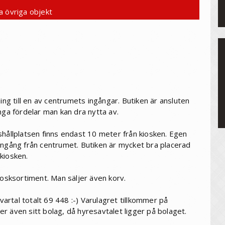
a övriga objekt
ing till en av centrumets ingångar. Butiken är ansluten
nga fördelar man kan dra nytta av.
shållplatsen finns endast 10 meter från kiosken. Egen
ingång från centrumet. Butiken är mycket bra placerad
kiosken.
iosksortiment. Man säljer även korv.
rtal totalt 69 448 :-) Varulagret tillkommer på
jer även sitt bolag, då hyresavtalet ligger på bolaget.