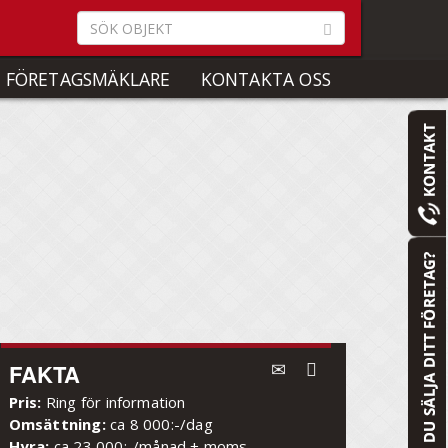
 FÖRETAGSMÄKLARE
KONTAKTA OSS
FAKTA
Pris:
Ring för information
Omsättning:
ca 8 000:-/dag
Hyra:
ca 23 000:-/månad + moms