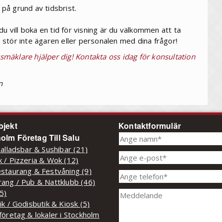
 på grund av tidsbrist.
u vill boka en tid för visning är du välkommen att ta
stör inte ägaren eller personalen med dina frågor!
gsmäklare hjälper dig! Kontakta oss idag för konsultation
n
bjekt
Kontaktformulär
olm Företag Till Salu
Salladsbar & Sushibar (21)
 / Pizzeria & Wok (12)
staurang & Festvåning (9)
ang / Pub & Nattklubb (46)
(5)
ik / Godisbutik & Kiosk (5)
företag & lokaler i Stockholm