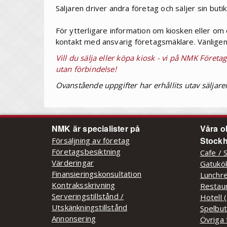
Säljaren driver andra företag och säljer sin butik
För ytterligare information om kiosken eller om d
kontakt med ansvarig företagsmäklare. Vänligen 
Vill du sälja eller köpa kiosk - vi på NMK Företa
utan förbindelse!
Ovanstående uppgifter har erhållits utav säljare
NMK är specialister på
Våra o
Stockh
Försäljning av företag
Företagsbesiktning
Cafe / 
Värderingar
Gatukök
Finansieringskonsultation
Lunchre
Kontraksskrivning
Restaur
Serveringstillstånd /
Hotell 
Utskänkningstillstånd
Spelbut
Annonsering
Övriga 