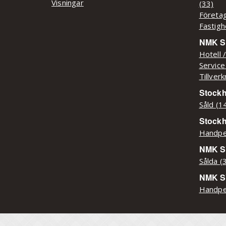
Visningar
(33)
Företag
Fastigh
NMK Sy
Hotell 
Service
Tillver
Stockh
Såld (1
Stock
Handpe
NMK SY
Sålda (
NMK S
Handpe