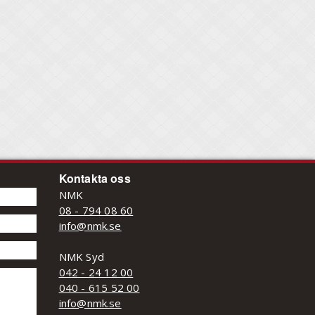
Kontakta oss
NMK
08 - 794 08 60
info@nmk.se
NMK Syd
042 - 24 12 00
040 - 615 52 00
info@nmk.se