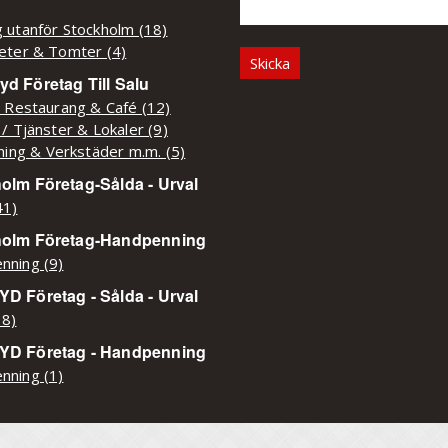
 utanför Stockholm (18)
eter & Tomter (4)
d Företag Till Salu
/ Restaurang & Café (12)
 / Tjänster & Lokaler (9)
kning & Verkstäder m.m. (5)
olm Företag-Sålda - Urval
41)
holm Företag-Handpenning
nning (9)
D Företag - Sålda - Urval
38)
YD Företag - Handpenning
nning (1)