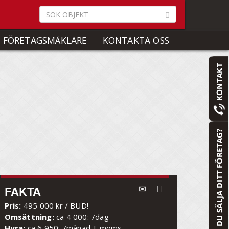
 FÖRETAGSMÄKLARE
KONTAKTA OSS
FAKTA
Pris:
495 000 kr / BUD!
Omsättning:
ca 4 000:-/dag
Hyra:
ca 6 950:-/månad + moms