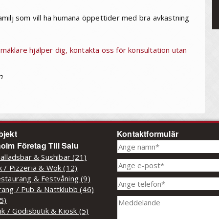
amilj som vill ha humana öppettider med bra avkastning
smäklare hjälper dig, kontakta oss för konsultation utan
n
bjekt
Kontaktformulär
olm Företag Till Salu
Salladsbar & Sushibar (21)
 / Pizzeria & Wok (12)
staurang & Festvåning (9)
ang / Pub & Nattklubb (46)
(5)
ik / Godisbutik & Kiosk (5)