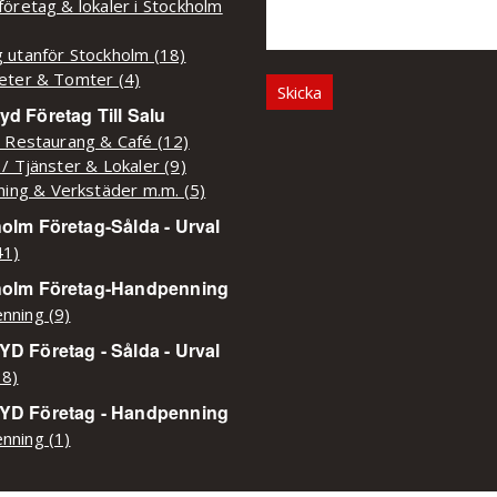
företag & lokaler i Stockholm
 utanför Stockholm (18)
eter & Tomter (4)
d Företag Till Salu
/ Restaurang & Café (12)
 / Tjänster & Lokaler (9)
kning & Verkstäder m.m. (5)
olm Företag-Sålda - Urval
41)
holm Företag-Handpenning
nning (9)
D Företag - Sålda - Urval
38)
YD Företag - Handpenning
nning (1)