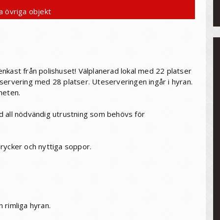
a övriga objekt
nkast från polishuset! Välplanerad lokal med 22 platser
servering med 28 platser. Uteserveringen ingår i hyran.
heten.
d all nödvändig utrustning som behövs för
rycker och nyttiga soppor.
 rimliga hyran.