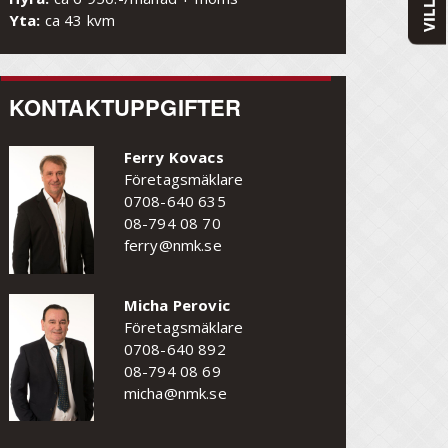
Yta:
ca 43 kvm
KONTAKTUPPGIFTER
Ferry Kovacs
Företagsmäklare
0708-640 635
08-794 08 70
ferry@nmk.se
Micha Perovic
Företagsmäklare
0708-640 892
08-794 08 69
micha@nmk.se