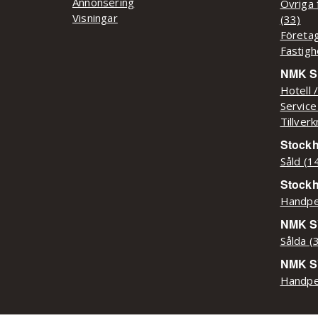
Annonsering
Övriga 
Visningar
(33)
Företag
Fastigh
NMK Sy
Hotell 
Service
Tillver
Stockh
Såld (1
Stock
Handpe
NMK SY
Sålda (
NMK S
Handpe