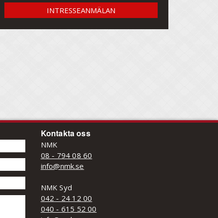
INTRESSEANMÄLAN
Kontakta oss
NMK
08 - 794 08 60
info@nmk.se
NMK Syd
042 - 24 12 00
040 - 615 52 00