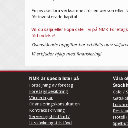
En mycket bra verksamhet för en person eller f
för investerade kapital.
Vill du sälja eller köpa café - vi på NMK Företag
förbindelse!
Ovanstående uppgifter har erhållits utav säljare
Vi erbjuder hjälp med finansiering!
NMK är specialister på
Våra o
Stockh
Försäljning av företag
Företagsbesiktning
Cafe / 
Värderingar
Gatukök
Finansieringskonsultation
Lunchre
Kontraksskrivning
Restaur
Serveringstillstånd /
Hotell 
Utskänkningstillstånd
Spelbut