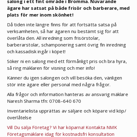
salong i ett fint område i Bromma. Nuvarande
ägare har satsat på både frisör och barberare, med
plats för mer inom skönhet!
Då tiden inte längre finns för att fortsätta satsa på
verksamheten, så har ägaren nu bestämt sig för att
överlåta den. All inredning som frisörstolar,
barberarstolar, schamponering samt övrig fin inredning
och kassadisk ingår i köpet!
Söker ni en salong med ett förmånligt pris och bra hyra,
så ring mäklaren för visning och mer info!
Känner du igen salongen och vill besöka den, vänligen
stör inte ägare eller personal med några frågor.
Alla frågor och information hanteras av ansvarig mäklare
Naresh Sharma tfn: 0708–640 670
Inventarielista upprättas av säljare och köpare vid köp/
överlåtelse
Vill Du sälja Företag? Vi har köparna! Kontakta NMK
Företagsmäklare idag för kostnadsfri konsultation