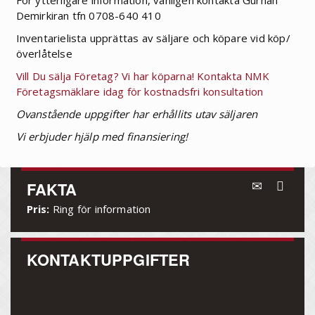
För ytterligare information, vänligen kontakta Gurhan
Demirkiran tfn 0708-640 410
Inventarielista upprättas av säljare och köpare vid köp/
överlåtelse
Vill Du sälja Företag? Vi har köparna! Kontakta NMK
Företagsmäklare idag för kostnadsfri konsultation
Ovanstående uppgifter har erhållits utav säljaren
Vi erbjuder hjälp med finansiering!
FAKTA
Pris:
Ring för information
KONTAKTUPPGIFTER