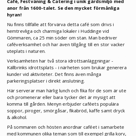
Café, Festvåning & Catering i unik gårdsmiljö med
anor från 1600-talet. Se den mycket förmånliga
hyran!
Nu finns tillfälle att förvärva detta café som drivs i
hemtrevliga och charmiga lokaler i Huddinge vid
Gömmaren, ca 25 min söder om stan. Man bedriver
caféverksamhet och har även tillgång till en stor vacker
uteplats i naturen.
Verksamheten har två stora idrottsanläggningar -
Källbrinks idrottsplats - i närheten som brukar generera
kunder vid aktiviteter. Det finns även många
parkeringsplatser i direkt anslutning.
Här serverar man härlig lunch och fika för de som är ute
och promenerar eller bara tycker det är mysigt att
komma till gården. Menyn erbjuder caféets populära
soppor, piroger, smörgåsar, fikabröd, kaffe samt dryck
& alkohol.
På sommaren och hösten anordnar caféet i samarbete
med kommunen olika teman som till exempel grilla korv,