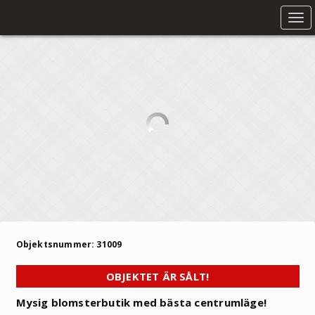
Tog
nav
Objektsnummer: 31009
OBJEKTET ÄR SÅLT!
Mysig blomsterbutik med bästa centrumläge!