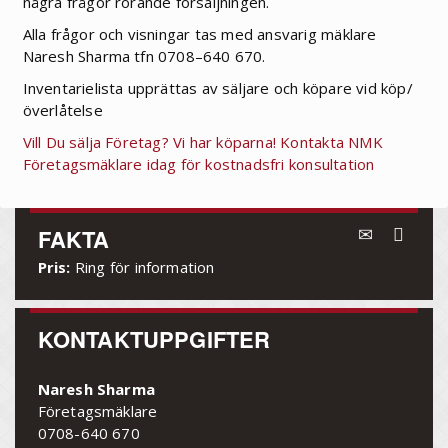
några frågor rörande försäljningen.
Alla frågor och visningar tas med ansvarig mäklare
Naresh Sharma tfn 0708–640 670.
Inventarielista upprättas av säljare och köpare vid köp/
överlåtelse
Vill Du sälja Företag? Vi har köparna! Kontakta NMK
Företagsmäklare idag för kostnadsfri konsultation
FAKTA
Pris:
Ring för information
KONTAKTUPPGIFTER
Naresh Sharma
Företagsmäklare
0708-640 670