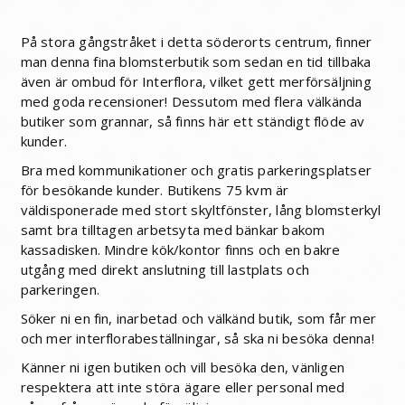
På stora gångstråket i detta söderorts centrum, finner
man denna fina blomsterbutik som sedan en tid tillbaka
även är ombud för Interflora, vilket gett merförsäljning
med goda recensioner! Dessutom med flera välkända
butiker som grannar, så finns här ett ständigt flöde av
kunder.
Bra med kommunikationer och gratis parkeringsplatser
för besökande kunder. Butikens 75 kvm är
väldisponerade med stort skyltfönster, lång blomsterkyl
samt bra tilltagen arbetsyta med bänkar bakom
kassadisken. Mindre kök/kontor finns och en bakre
utgång med direkt anslutning till lastplats och
parkeringen.
Söker ni en fin, inarbetad och välkänd butik, som får mer
och mer interflorabeställningar, så ska ni besöka denna!
Känner ni igen butiken och vill besöka den, vänligen
respektera att inte störa ägare eller personal med