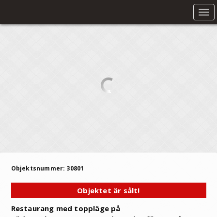
Tog
nav
Objektsnummer: 30801
Objektet är sålt!
Restaurang med toppläge på