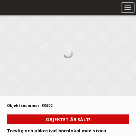
Tog
nav
Objektsnummer: 30502
OBJEKTET ÄR SÅLT!
Trevlig och påkostad hörnlokal med stora