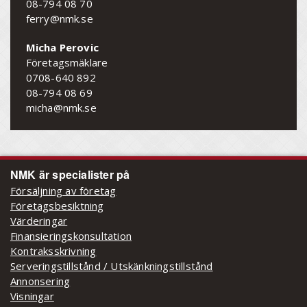
08-794 08 70
ferry@nmk.se
Micha Perovic
Företagsmäklare
0708-640 892
08-794 08 69
micha@nmk.se
NMK är specialister på
Försäljning av företag
Företagsbesiktning
Värderingar
Finansieringskonsultation
Kontraksskrivning
Serveringstillstånd / Utskänkningstillstånd
Annonsering
Visningar