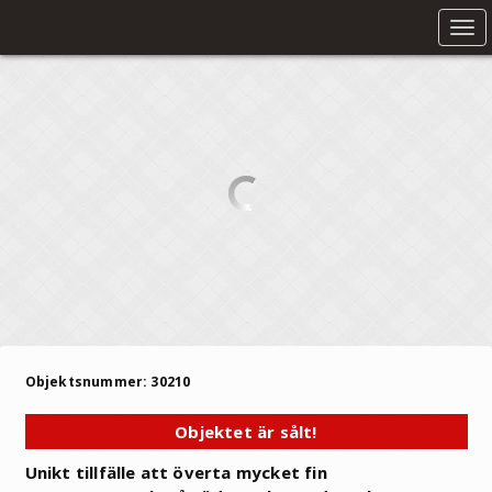
Tog
nav
Objektsnummer: 30210
Objektet är sålt!
Unikt tillfälle att överta mycket fin