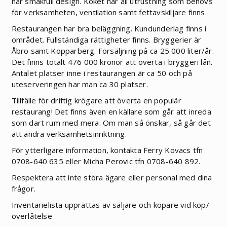
har smakfull design. Köket har all utrustning som behövs
för verksamheten, ventilation samt fettavskiljare finns.
Restaurangen har bra beläggning. Kundunderlag finns i
området. Fullständiga rättigheter finns. Bryggerier är
Åbro samt Kopparberg. Försäljning på ca 25 000 liter/år.
Det finns totalt 476 000 kronor att överta i bryggeri lån.
Antalet platser inne i restaurangen är ca 50 och på
uteserveringen har man ca 30 platser.
Tillfälle för driftig krögare att överta en populär
restaurang! Det finns även en källare som går att inreda
som dart rum med mera. Om man så önskar, så går det
att ändra verksamhetsinriktning.
För ytterligare information, kontakta Ferry Kovacs tfn
0708-640 635 eller Micha Perovic tfn 0708-640 892.
Respektera att inte störa ägare eller personal med dina
frågor.
Inventarielista upprättas av säljare och köpare vid köp/
överlåtelse