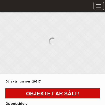
Tog
nav
Objektsnummer: 20517
OBJEKTET ÄR SÅLT!
Öppettider: