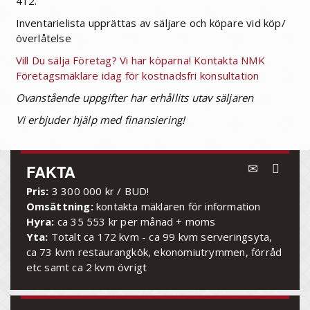
412.
Inventarielista upprättas av säljare och köpare vid köp/
överlåtelse
Vill Du sälja Företag? Vi har köparna! Kontakta NMK
Företagsmäklare idag för kostnadsfri konsultation
Ovanstående uppgifter har erhållits utav säljaren
Vi erbjuder hjälp med finansiering!
FAKTA
Pris:
3 300 000 kr / BUD!
Omsättning:
kontakta mäklaren för information
Hyra:
ca 35 553 kr per månad + moms
Yta:
Totalt ca 172 kvm - ca 99 kvm serveringsyta,
ca 73 kvm restaurangkök, ekonomiutrymmen, förråd
etc samt ca 2 kvm övrigt