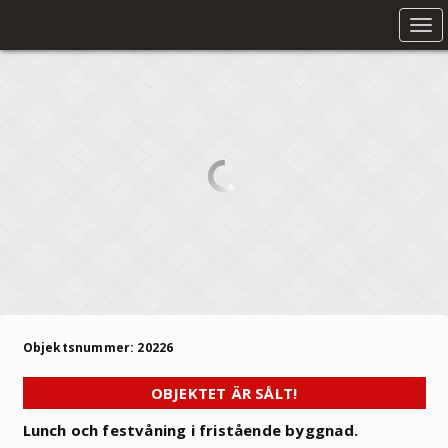
Tog
nav
Objektsnummer: 20226
OBJEKTET ÄR SÅLT!
Lunch och festvåning i fristående byggnad.