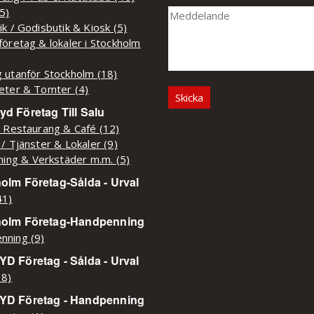
(5)
ik / Godisbutik & Kiosk (5)
företag & lokaler i Stockholm
 utanför Stockholm (18)
eter & Tomter (4)
d Företag Till Salu
/ Restaurang & Café (12)
 / Tjänster & Lokaler (9)
kning & Verkstäder m.m. (5)
olm Företag-Sålda - Urval
41)
holm Företag-Handpenning
nning (9)
D Företag - Sålda - Urval
38)
YD Företag - Handpenning