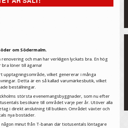
ET ÄR SÅLT!
 söder om Södermalm.
å renovering och man har verkligen lyckats bra. En hög
bra löner till ägarna!
stort upptagningsområde, vilket genererar i många
avningar. Detta är en så kallad varumärkesbutik, vilket
ade beställningar.
Stockholms största evenemangsbyggnader, som nu efter
usentals besökare till området varje per år. Utöver alla
etag i direkt anslutning till butiken. Området växter och
als nya bostäder.
, någon minut från T-banan där tiotusentals löntagare