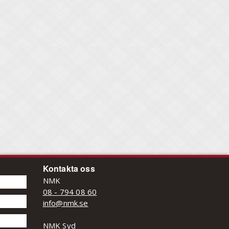
Kontakta oss
NMK
08 - 794 08 60
info@nmk.se
NMK Syd