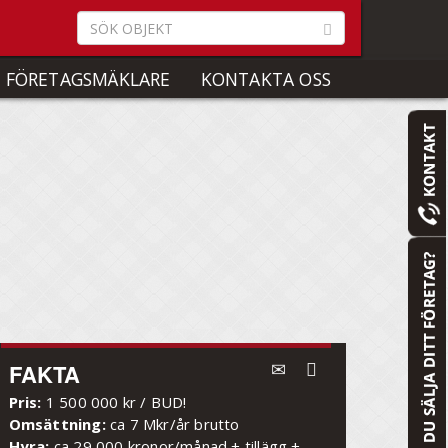
 FÖRETAGSMÄKLARE
KONTAKTA OSS
FAKTA
Pris:
1 500 000 kr / BUD!
Omsättning:
ca 7 Mkr/år brutto
Hyra:
ca 29 000 kronor/månad + tillägg +