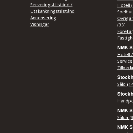
Serveringstillstånd /
Hotell 
Utskänkningstillstånd
Spelbut
Annonsering
Övriga 
Visningar
(33)
Företag
Fastigh
NMK Sy
Hotell 
Service
Tillver
Stockh
Såld (1
Stock
Handpe
NMK SY
Sålda (
NMK S