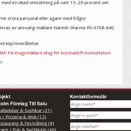
kna med en ökad omsättning på runt 15–20 procent om
inte störa personal eller ägare med frågor.
anteras av ansvarig mäklare Naresh Sharma tfn 0708-640
vid köp/överlåtelse
 NMK Företagsmäklare idag för kostnadsfri konsultation
n
bjekt
Kontaktformulär
olm Företag Till Salu
Salladsbar & Sushibar (21)
 / Pizzeria & Wok (12)
staurang & Festvåning (9)
ang / Pub & Nattklubb (46)