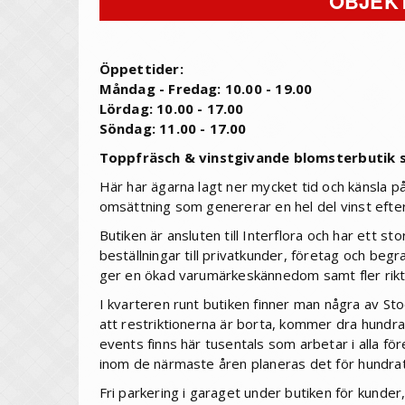
OBJEKT
Öppettider:
Måndag - Fredag: 10.00 - 19.00
Lördag: 10.00 - 17.00
Söndag: 11.00 - 17.00
Toppfräsch & vinstgivande blomsterbutik
Här har ägarna lagt ner mycket tid och känsla p
omsättning som genererar en hel del vinst efter 
Butiken är ansluten till Interflora och har ett 
beställningar till privatkunder, företag och begr
ger en ökad varumärkeskännedom samt fler rikt
I kvarteren runt butiken finner man några av 
att restriktionerna är borta, kommer dra hundrat
events finns här tusentals som arbetar i alla för
inom de närmaste åren planeras det för hundrat
Fri parkering i garaget under butiken för kunder