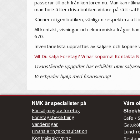
passerar till och från kontoren nu. Man kan rä
man fortsätter driva butiken vidare på rätt sätt!
Känner ni igen butiken, vänligen respektera att 
All kontakt, visningar och ekonomiska frågor h
670.
Inventarielista upprättas av säljare och köpare 
Vill Du sälja Företag? Vi har köparna! Kontakta
Ovanstående uppgifter har erhållits utav säljare
Vi erbjuder hjälp med finansiering!
NMK är specialister på
Våra o
Stockh
Försäljning av företag
Företagsbesiktning
Cafe / 
Värderingar
Gatukök
Finansieringskonsultation
Lunchre
Kontraksskrivning
Restaur