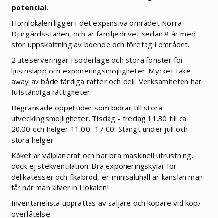
potential.
Hörnlokalen ligger i det expansiva området Norra
Djurgårdsstaden, och är familjedrivet sedan 8 år med
stor uppskattning av boende och företag i området.
2 uteserveringar i söderläge och stora fönster för
ljusinsläpp och exponeringsmöjligheter. Mycket take
away av både färdiga rätter och deli. Verksamheten har
fullständiga rättigheter.
Begränsade öppettider som bidrar till stora
utvecklingsmöjligheter. Tisdag - fredag 11.30 till ca
20.00 och helger 11.00 -17.00. Stängt under juli och
stora helger.
Köket är välplanerat och har bra maskinell utrustning,
dock ej stekventilation. Bra exponeringskylar för
delikatesser och fikabröd, en minisaluhall är känslan man
får när man kliver in i lokalen!
Inventarielista upprättas av säljare och köpare vid köp/
överlåtelse.