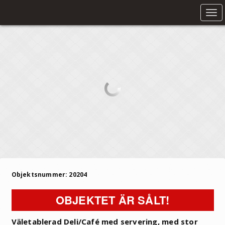
Tog
nav
Objektsnummer: 20204
OBJEKTET ÄR SÅLT!
Väletablerad Deli/Café med servering, med stor