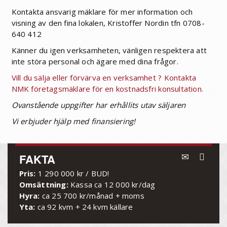
Kontakta ansvarig mäklare för mer information och
visning av den fina lokalen, Kristoffer Nordin tfn 0708-
640 412
Känner du igen verksamheten, vänligen respektera att
inte störa personal och ägare med dina frågor.
Vill du sälja eller förvärva en verksamhet ? Kontakta
NMK företagsmäklare för en kostnadsfri konsultation.
Ovanstående uppgifter har erhållits utav säljaren
Vi erbjuder hjälp med finansiering!
FAKTA
Pris:
1 290 000 kr / BUD!
Omsättning:
Kassa ca 12 000 kr/dag
Hyra:
ca 25 700 kr/månad + moms
Yta:
ca 92 kvm + 24 kvm källare