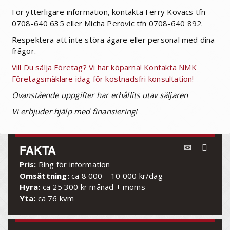
För ytterligare information, kontakta Ferry Kovacs tfn
0708-640 635 eller Micha Perovic tfn 0708-640 892.
Respektera att inte störa ägare eller personal med dina
frågor.
Vill Du sälja Företag? Vi har köparna! Kontakta NMK
Företagsmäklare idag för kostnadsfri konsultation!
Ovanstående uppgifter har erhållits utav säljaren
Vi erbjuder hjälp med finansiering!
FAKTA
Pris:
Ring för information
Omsättning:
ca 8 000 – 10 000 kr/dag
Hyra:
ca 25 300 kr månad + moms
Yta:
ca 76 kvm