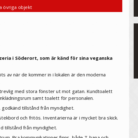
a övriga objekt
zeria i Söderort, som är känd för sina veganska
öts av när de kommer in i lokalen är den moderna
 trevlig med stora fönster ut mot gatan. Kundtoalett
omklädningsrum samt toalett för personalen.
, godkänd tillstånd från myndighet.
tekbord och fritös. Inventarierna är i mycket bra skick.
 tillstånd från myndighet.
ntrum. Bra kommunikationer finns, både T-bana och