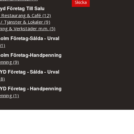
d Företag Till Salu
/ Restaurang & Café (12)
 / Tjänster & Lokaler (9)
kning & Verkstäder m.m. (5)
olm Företag-Sålda - Urval
41)
holm Företag-Handpenning
nning (9)
D Företag - Sålda - Urval
38)
YD Företag - Handpenning
nning (1)