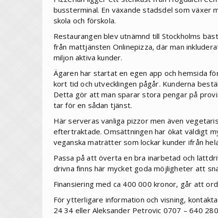
bussterminal. En växande stadsdel som växer m
skola och förskola.
Restaurangen blev utnämnd till Stockholms bäs
från mattjänsten Onlinepizza, där man inkluderat
miljon aktiva kunder.
Ägaren har startat en egen app och hemsida för
kort tid och utvecklingen pågår. Kunderna best
Detta gör att man sparar stora pengar på provi
tar för en sådan tjänst.
Här serveras vanliga pizzor men även vegetaris
eftertraktade. Omsättningen har ökat väldigt m
veganska maträtter som lockar kunder ifrån hel
Passa på att överta en bra inarbetad och lättdr
drivna finns här mycket goda möjligheter att 
Finansiering med ca 400 000 kronor, går att ord
För ytterligare information och visning, konta
24 34 eller Aleksander Petrovic 0707 – 640 280