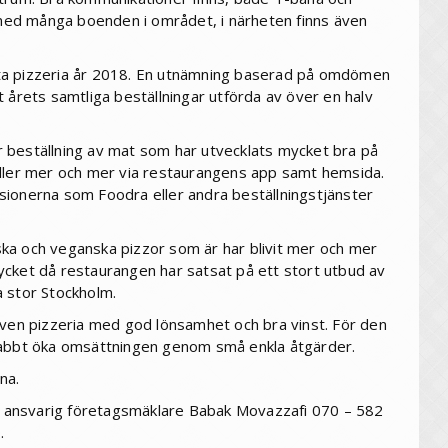
ed många boenden i området, i närheten finns även
ta pizzeria år 2018. En utnämning baserad på omdömen
 årets samtliga beställningar utförda av över en halv
 beställning av mat som har utvecklats mycket bra på
äller mer och mer via restaurangens app samt hemsida.
sionerna som Foodra eller andra beställningstjänster
ka och veganska pizzor som är har blivit mer och mer
ycket då restaurangen har satsat på ett stort utbud av
a stor Stockholm.
iven pizzeria med god lönsamhet och bra vinst. För den
snabbt öka omsättningen genom små enkla åtgärder.
na.
kta ansvarig företagsmäklare Babak Movazzafi 070 – 582
.