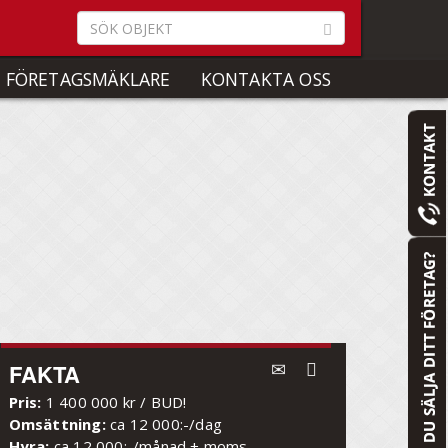
 FÖRETAGSMÄKLARE
KONTAKTA OSS
FAKTA
Pris:
1 400 000 kr / BUD!
Omsättning:
ca 12 000:-/dag
Hyra:
ca 12 000:-/månad + moms