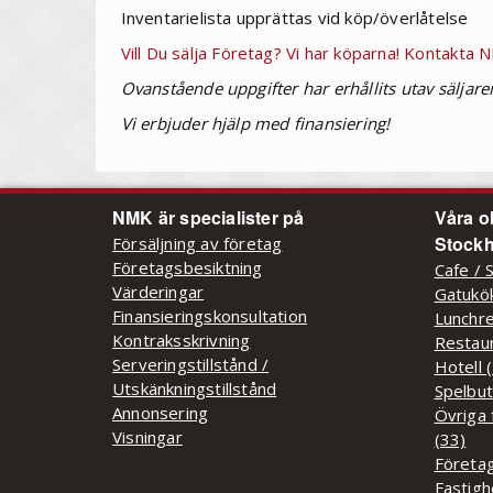
Inventarielista upprättas vid köp/överlåtelse
Vill Du sälja Företag? Vi har köparna! Kontakta
Ovanstående uppgifter har erhållits utav säljare
Vi erbjuder hjälp med finansiering!
NMK är specialister på
Våra o
Stockh
Försäljning av företag
Företagsbesiktning
Cafe / 
Värderingar
Gatukök
Finansieringskonsultation
Lunchre
Kontraksskrivning
Restaur
Serveringstillstånd /
Hotell 
Utskänkningstillstånd
Spelbut
Annonsering
Övriga 
Visningar
(33)
Företag
Fastigh