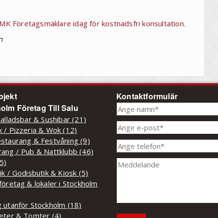
 NMK Företagsmäklare idag för kostnadsfri konsultation.
n
bjekt
Kontaktformulär
olm Företag Till Salu
Salladsbar & Sushibar (21)
 / Pizzeria & Wok (12)
staurang & Festvåning (9)
ang / Pub & Nattklubb (46)
(5)
ik / Godisbutik & Kiosk (5)
företag & lokaler i Stockholm
 utanför Stockholm (18)
eter & Tomter (4)