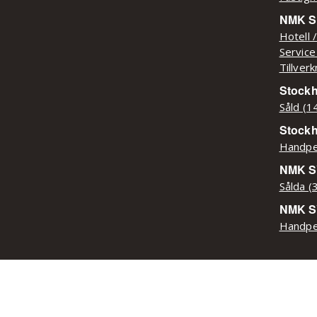
NMK Sy
Hotell 
Service
Tillver
Stockh
Såld (1
Stock
Handpe
NMK SY
Sålda (
NMK S
Handpe